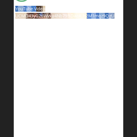
YouTube Video
UCMD43yG26Wvxu4Nb79BDaeA_h2M1mqz9QgU