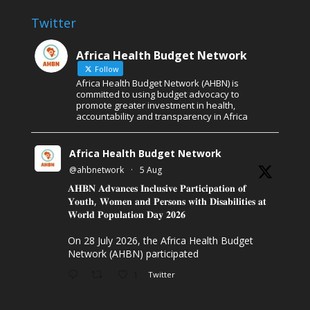
Twitter
Africa Health Budget Network
Follow
Africa Health Budget Network (AHBN) is
committed to using budget advocacy to
promote greater investment in health,
accountability and transparency in Africa
Africa Health Budget Network
@ahbnetwork
·
5 Aug
𝐀𝐇𝐁𝐍 𝐀𝐝𝐯𝐚𝐧𝐜𝐞𝐬 𝐈𝐧𝐜𝐥𝐮𝐬𝐢𝐯𝐞 𝐏𝐚𝐫𝐭𝐢𝐜𝐢𝐩𝐚𝐭𝐢𝐨𝐧 𝐨𝐟
𝐘𝐨𝐮𝐭𝐡, 𝐖𝐨𝐦𝐞𝐧 𝐚𝐧𝐝 𝐏𝐞𝐫𝐬𝐨𝐧𝐬 𝐰𝐢𝐭𝐡 𝐃𝐢𝐬𝐚𝐛𝐢𝐥𝐢𝐭𝐢𝐞𝐬 𝐚𝐭
𝐖𝐨𝐫𝐥𝐝 𝐏𝐨𝐩𝐮𝐥𝐚𝐭𝐢𝐨𝐧 𝐃𝐚𝐲 𝟐𝟎𝟐𝟔
On 28 July 2026, the Africa Health Budget
Network (AHBN) participated
1
Twitter